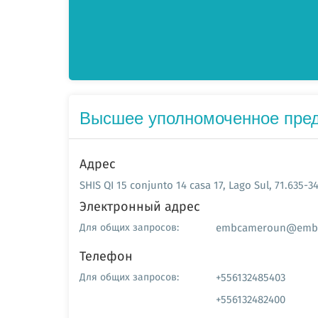
Высшее уполномоченное пред
Адрес
SHIS QI 15 conjunto 14 casa 17, Lago Sul, 71.635-340
Электронный адрес
embcameroun@embc
Для общих запросов:
Телефон
+556132485403
Для общих запросов:
+556132482400