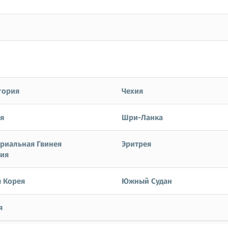
гория
Чехия
я
Шри-Ланка
риальная Гвинея
Эритрея
ия
 Корея
Южный Судан
я