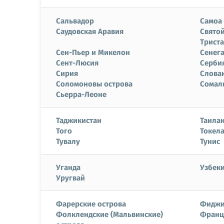
Сальвадор
Самоа
Саудовская Аравия
Святой
Триста
Сен-Пьер и Микелон
Сенег
Сент-Люсия
Серби
Сирия
Слова
Соломоновы острова
Сомал
Сьерра-Леоне
Таджикистан
Таила
Того
Токел
Тувалу
Тунис
Уганда
Узбек
Уругвай
Фарерские острова
Фидж
Фолклендские (Мальвинские)
Франц