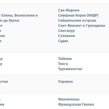
Сан-Марино
 Елены, Вознесения и
Северная Корея (КНДР)
н-да-Кунья
Сейшельские острова
ал
Сент-Винсент и Гренадины
я
Сингапур
кия
Словения
и
Судан
нд
Тайвань
ау
Тонга
Туркменистан
истан
Украина
и
Филиппины
ия
Французская Гвиана