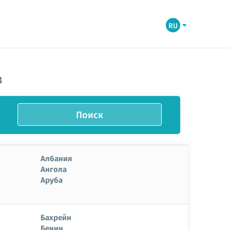
RU
В
Поиск
Албания
Ангола
Аруба
Бахрейн
Бенин