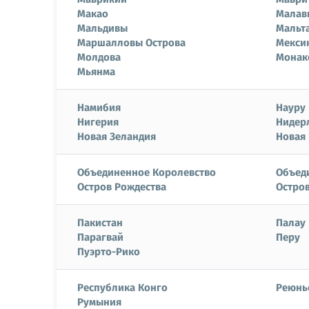
Макао
Малав
Мальдивы
Мальт
Маршалловы Острова
Мекси
Молдова
Монак
Мьянма
Намибия
Науру
Нигерия
Нидер
Новая Зеландия
Новая
Объединенное Королевство
Объед
Остров Рождества
Остров
Пакистан
Палау
Парагвай
Перу
Пуэрто-Рико
Республика Конго
Реюнь
Румыния