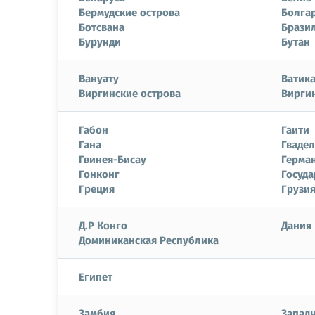
Бермудские острова
Болга
Ботсвана
Брази
Бурунди
Бутан
Вануату
Ватик
Виргинские острова
Виргин
Габон
Гаити
Гана
Гваде
Гвинея-Бисау
Герма
Гонконг
Госуда
Греция
Грузи
Д.Р Конго
Дания
Доминиканская Республика
Египет
Замбия
Западн