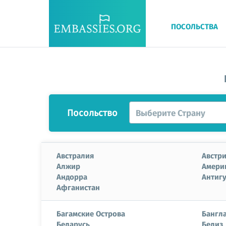
ПОСОЛЬСТВА
Посольство
Выберите Страну
Австралия
Австр
Алжир
Амери
Андорра
Антигу
Афганистан
Багамские Острова
Бангл
Беларусь
Белиз