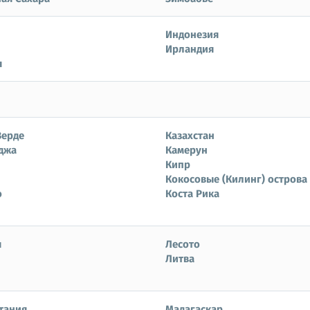
Индонезия
Ирландия
я
Верде
Казахстан
джа
Камерун
Кипр
Кокосовые (Килинг) острова
о
Коста Рика
я
Лесото
Литва
тания
Мадагаскар