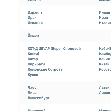
Израиль
Индия
Ирак
Иран
Испания
Итали
Йемен
КОТ-Д'ИВУАР (Берег Слоновой
Кабо-
Кости)
Камбо
Катар
Кения
Кирибати
Китай
Коморские Острова
Косов
Кувейт
Лаос
Латви
Ливан
Ливия
Люксембург
Маврикий
Маври