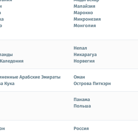
и
Малайзия
а
Марокко
ка
Микронезия
о
Монголия
Непал
ланды
Никарагуа
 Каледония
Норвегия
иненные Арабские Эмираты
Оман
а Кука
Острова Питкэрн
Панама
Польша
он
Россия