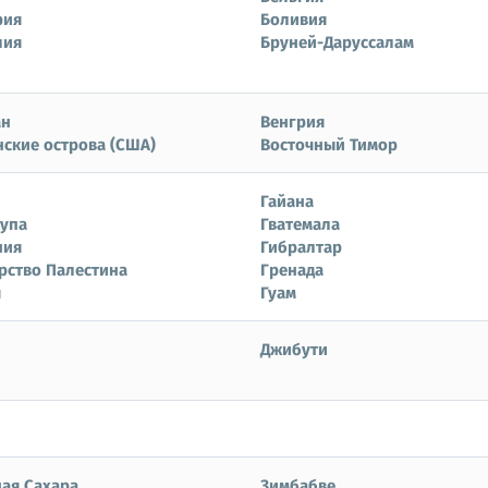
рия
Боливия
лия
Бруней-Даруссалам
ан
Венгрия
ские острова (США)
Восточный Тимор
Гайана
лупа
Гватемала
ния
Гибралтар
рство Палестина
Гренада
я
Гуам
Джибути
ая Сахара
Зимбабве