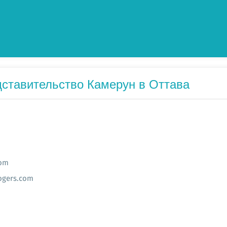
ставительство Камерун в Оттава
om
ogers.com