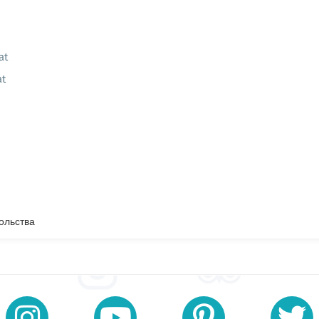
at
at
ольства