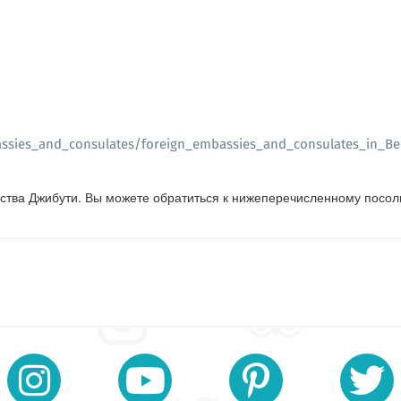
assies_and_consulates/foreign_embassies_and_consulates_in_Be
ства Джибути. Вы можете обратиться к нижеперечисленному посол